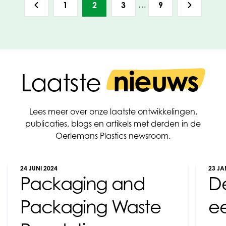
…
1
2
3
9
nieuws
Laatste
Lees meer over onze laatste ontwikkelingen,
publicaties, blogs en artikels met derden in de
Oerlemans Plastics newsroom.
24 JUNI 2024
23 JA
Packaging and
De
Packaging Waste
e