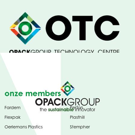
TABBLAD
onze members
Fardem
Perfon
Flexpak
Plasthill
Oerlemans Plastics
Stempher