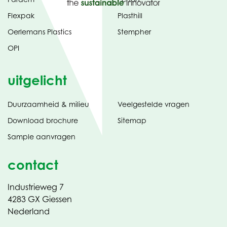
Flexpak
Plasthill
Oerlemans Plastics
Stempher
OPI
uitgelicht
Duurzaamheid & milieu
Veelgestelde vragen
tabblad)
(opent
Download brochure
Sitemap
in
Sample aanvragen
nieuw
contact
Industrieweg 7
4283 GX Giessen
Nederland