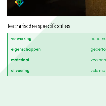
ondervel tegen opspattend water
Technische specificaties
verwerking
handmat
eigenschappen
geperfor
materiaal
voornam
uitvoering
vele mat