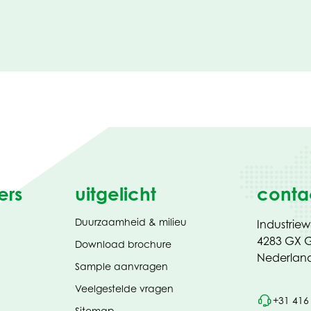
ers
uitgelicht
conta
Duurzaamheid & milieu
Industrie
4283 GX G
(opent
Download brochure
in
Nederlan
Sample aanvragen
nieuw
tabblad)
Veelgestelde vragen
+31 416
Sitemap