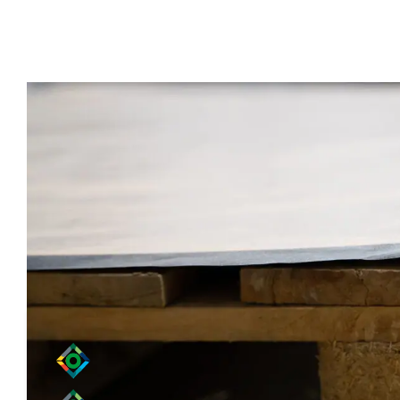
Duurzame en efficiënte palletafdekki
Topvellen of afdekvellen zijn speciaal op maat gemaak
beschermt de palletlading aan de bovenkant tegen wate
en zijn eenvoudig in gebruik dankzij de geperforeerde v
afgedekt binnen handmatige en geautomatiseerde ve
Toepassingen
afdekken van pallets