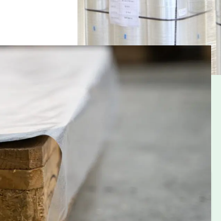
ng
te beschermvellen voor een palletlading. Het afdekvel
r, stof en vuil. De afdekvellen worden geleverd op rol
ellen. Hierdoor kunnen pallets snel en efficiënt worden
rpakkingsprocessen.