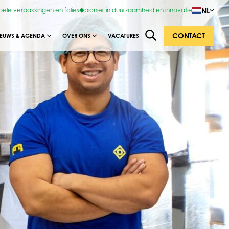
NL
bele verpakkingen en folies
pionier in duurzaamheid en innovatie
CONTACT
IEUWS & AGENDA
OVER ONS
VACATURES