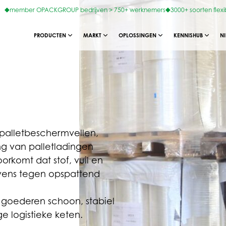
member OPACKGROUP bedrijven > 750+ werknemers
3000+ soorten flexi
PRODUCTEN
MARKT
OPLOSSINGEN
KENNISHUB
N
 palletbeschermvellen,
g van palletladingen
orkomt dat stof, vuil en
vens tegen opspattend
n goederen schoon, stabiel
e logistieke keten.