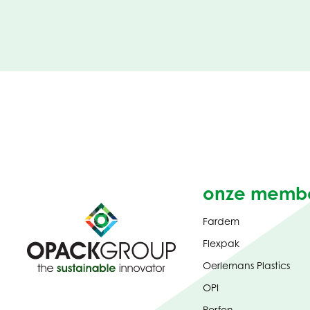
onze memb
Fardem
Flexpak
Oerlemans Plastics
OPI
Perfon