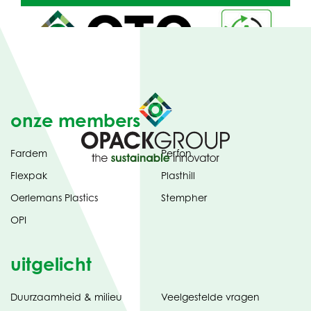
HIER
OM
HET
RECYCLASS-
CERTIFICAAT
TE
OPENENN
onze members
Fardem
Perfon
Flexpak
Plasthill
Oerlemans Plastics
Stempher
OPI
uitgelicht
Duurzaamheid & milieu
Veelgestelde vragen
tabblad)