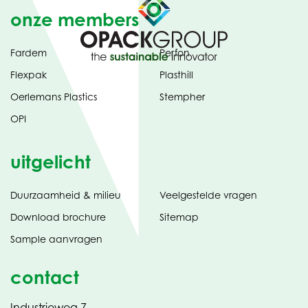
onze members
Fardem
Perfon
Flexpak
Plasthill
Oerlemans Plastics
Stempher
OPI
uitgelicht
Duurzaamheid & milieu
Veelgestelde vragen
tabblad)
(opent
Download brochure
Sitemap
in
Sample aanvragen
nieuw
contact
Industrieweg 7