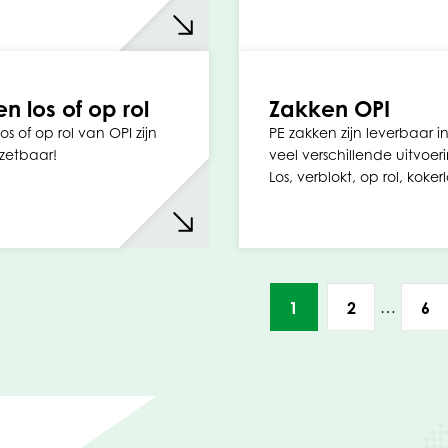
n los of op rol
Zakken OPI
s of op rol van OPI zijn
PE zakken zijn leverbaar i
zetbaar!
veel verschillende uitvoer
Los, verblokt, op rol, koke
…
1
2
6