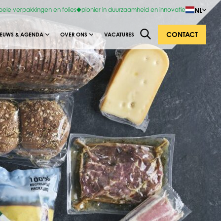
NL
bele verpakkingen en folies
pionier in duurzaamheid en innovatie
CONTACT
IEUWS & AGENDA
OVER ONS
VACATURES