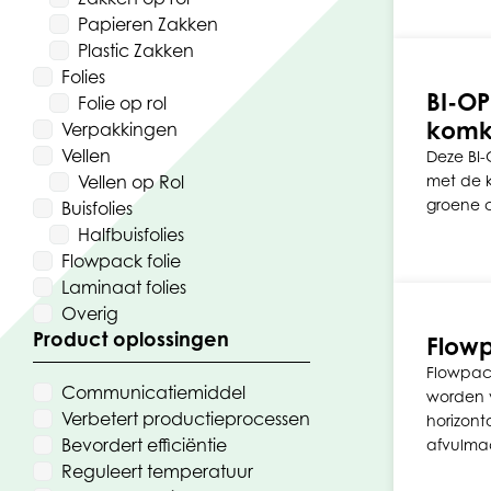
Papieren Zakken
Plastic Zakken
Folies
BI-OP
Folie op rol
komk
Verpakkingen
Vellen
Deze BI-
Vellen op Rol
met de 
groene 
Buisfolies
Halfbuisfolies
Flowpack folie
Laminaat folies
Overig
Product oplossingen
Flowp
Flowpack
Communicatiemiddel
worden v
Verbetert productieprocessen
horizont
Bevordert efficiëntie
afvulma
Reguleert temperatuur