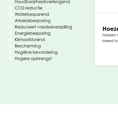
Houdbaarheidsverlengend
CO2-reductie
Waterbesparend
Arbeidsbesparing
Reduceert voedselverspilling
Hoeze
Energiebesparing
Hoezen lo
Klimaatsturend
breed in
Bescherming
Hygiëne bevordering
Hogere opbrengst