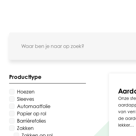
Producttype
Aard
Hoezen
Onze ste
Sleeves
aardappe
Automaatfolie
van vent
Papier op rol
de aard
Barrièrefolies
lekker…
Zakken
Zakken op rol