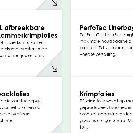
L afbreekbare
PerfoTec Linerba
ommerkrimpfolies
De PerfoTec LinerBag zorg
maximale houdbaarheid 
OPL folie kunt u samen
product. Dit voorkomt on
komkommerresten in de
voedselverspilling.
container gooien en…
ackfolies
Krimpfolies
folie kan toegepast
PE krimpfolie wordt op m
oor het afvullen op
geproduceerd voor ieder
ale en verticale
producttoepassing en ied
chines
gewenste eigenschap. Mo
tot…