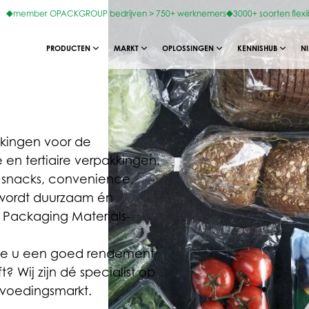
member OPACKGROUP bedrijven > 750+ werknemers
3000+ soorten flexi
PRODUCTEN
MARKT
OPLOSSINGEN
KENNISHUB
N
kkingen voor de
 en tertiaire verpakkingen.
d, snacks, convenience,
t wordt duurzaam én
Packaging Materials-
mee u een goed rendement
 Wij zijn dé specialist op
 voedingsmarkt.