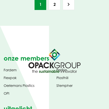
1
2
onze members
Fardem
Perfon
Flexpak
Plasthill
Oerlemans Plastics
Stempher
OPI
uitgelicht