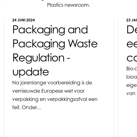
Plastics newsroom.
24 JUNI 2024
23 JA
Packaging and
De
Packaging Waste
e
Regulation -
c
update
Bio-
bioa
Na jarenlange voorbereiding is de
eige
vernieuwde Europese wet voor
van 
verpakking en verpakkingsafval een
feit. Onder…