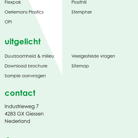
Flexpak
Plasthill
Oerlemans Plastics
Stempher
OPI
uitgelicht
Duurzaamheid & milieu
Veelgestelde vragen
tabblad)
(opent
Download brochure
Sitemap
in
Sample aanvragen
nieuw
contact
Industrieweg 7
4283 GX Giessen
Nederland