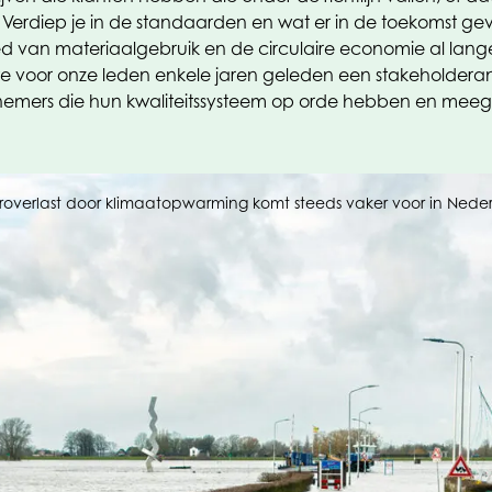
gie. Verdiep je in de standaarden en wat er in de toekoms
ed van materiaalgebruik en de circulaire economie al lang
voor onze leden enkele jaren geleden een stakeholderana
rnemers die hun kwaliteitssysteem op orde hebben en meeg
overlast door klimaatopwarming komt steeds vaker voor in Nede
administratieve druk. Verhagen verwacht echter dat bedrijv
aar je eerst niet over hoefde na te denken. Maar kijk eve
rpakkingsindustrie destijds als een enorme opgave. Inmid
 ook heel zinvol dat je er over nadenkt. Het zijn basale v
en extra administratie vraagt, kan de richtlijn volgens V
n richtlijnen voor de kwaliteit van onze leefomgeving. D
onze maakindustrie zelfs groter worden.’