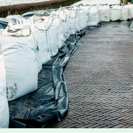
SER organiseert over de CSRD (
www.ser.nl/nl/thema onder
ng Standards op www.efrag.org. Dat geeft u een globaal
edrijf.
ijven over het boekjaar 2024 van kracht. Daarna zal
et-beursgenoteerde grootbedrijven die niet onder de
e) vallen. Een grootbedrijf is een bedrijf dat voldoet aan
0 miljoen per jaar, balanstotaal van meer dan €25
ewerkers. Over het boekjaar 2026 moeten ook veel
 rapporteren. Niet beursgenoteerde mkb-bedrijven zijn
s wel gevolgen van de richtlijn ervaren, omdat hun
n.