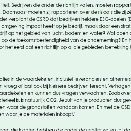
eit. Bedrijven die onder de richtlijn vallen, moeten rappo
). Daarnaast moeten zij rapporteren over de risico’s die zij 
der verplicht de CSRD dat bedrijven heldere ESG-doelen (E
 omgeving impact heeft op je bedrijf, maak daar een strat
bedrijf op het gebied van lucht, bodem en water? Wat doen
g op de toekomstbestendigheid van de onderneming? En h
 het eerst dat een richtlijn op al die gebieden betrekking 
ties in de waardeketen, inclusief leveranciers en afnemers
n vroeg of laat ook bij kleinere bedrijven terecht. Verhag
aardeketen en kunnen dus vragen verwachten. Zoals over 
terieel is, is natuurlijk CO2. Je zult van je producten du
en waar de grondstoffen vandaan komen. En met de CSDDD 
n waar je de materialen inkoopt.’
n die klanten hebben die onder de richtlijn vallen, of da