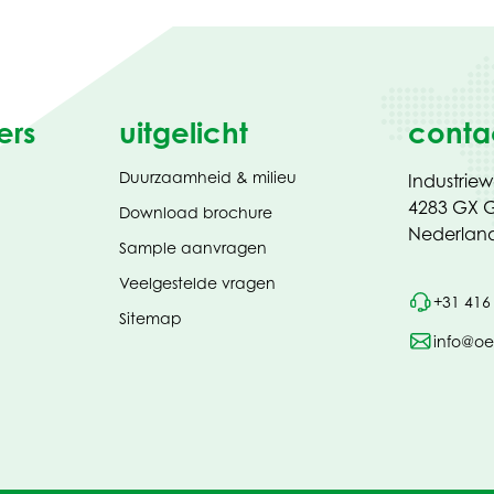
ers
uitgelicht
conta
Duurzaamheid & milieu
Industrie
4283 GX G
(opent
Download brochure
in
Nederlan
Sample aanvragen
nieuw
tabblad)
Veelgestelde vragen
+31 416
Sitemap
info@oe