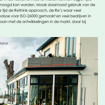
t gevraagd kan worden. Maak daarnaast gebruik van de
e tijd de Rethink-approach, de Re’s waar veel
lyse voor ISO-26000 gemaakt en veel bedrijven in
aan met de ontwikkelingen in de markt, daar bij
rland.
en daar op natuurlijke wijze in zullen groeien. ‘Je
n terug naar de BRC Packaging-normen die zo’n 25 jaar
dels vinden we het heel logisch dat we aan de
raagstukken, waar je los van de wetgeving actie op zou
erhagen ook voordelig uitpakken. ‘In Nederland
e CSRD zal binnen Europa zorgen voor een gelijk