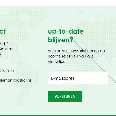
ct
up-to-date
blijven?
weg 7
iessen
Volg onze nieuwsbrief om op de
d
hoogte te blijven van alle
nieuwtjes.
 358 100
E-mailadres
rlemansplastics.nl
VERSTUREN