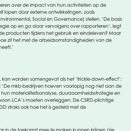
rteren over de impact van hun activiteiten op de
zélf lopen door externe ontwikkelingen, zoals
nvironmental, Social en Governance) stellen. ‘De basis
egie op en ga daar vervolgens over rapporteren’, legt
 de producten tijdens het gebruik en eindeleven? Maar
oe zit het met de arbeidsomstandigheden van de
heeft.’
, kan worden samengevat als het ‘trickle-down-effect’:
en: ‘De mkb-bedrijven hoeven voorlopig nog niet aan de
hun materialiteitsanalyse, duurzaamheidsstrategie en
s gewoon LCA’s moeten overleggen. De CSRD-plichtige
straks ook hoe het is gesteld met de
ar in de toekomst mee te maken kunnen krijgen (zie