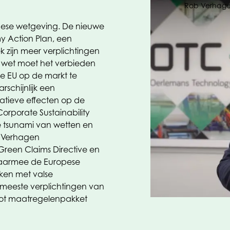
Rob Verhage
pese wetgeving. De nieuwe
my Action Plan, een
 zijn meer verplichtingen
 wet moet het verbieden
e EU op de markt te
schijnlijk een
atieve effecten op de
orporate Sustainability
re tsunami van wetten en
ob Verhagen
reen Claims Directive en
waarmee de Europese
ken met valse
meeste verplichtingen van
oot maatregelenpakket