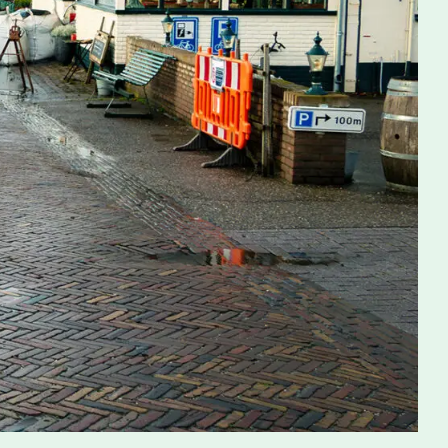
deel ‘Duurzaamheid
’). Bekijk de beknopte
 beeld van de gegevens die afnemers kunnen vragen en