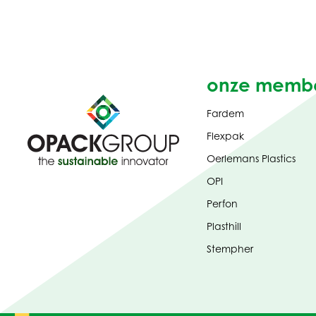
onze memb
Fardem
Flexpak
Oerlemans Plastics
OPI
Perfon
Plasthill
Stempher