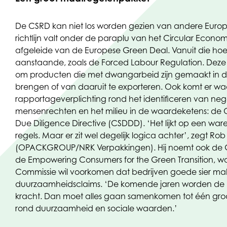
De CSRD kan niet los worden gezien van andere Euro
richtlijn valt onder de paraplu van het Circular Econo
afgeleide van de Europese Green Deal. Vanuit die hoek
aanstaande, zoals de Forced Labour Regulation. Deze
om producten die met dwangarbeid zijn gemaakt in d
brengen of van daaruit te exporteren. Ook komt er waar
rapportageverplichting rond het identificeren van neg
mensenrechten en het milieu in de waardeketens: de C
Due Diligence Directive (CSDDD). ‘Het lijkt op een wa
regels. Maar er zit wel degelijk logica achter’, zegt R
(OPACKGROUP/NRK Verpakkingen). Hij noemt ook de G
de Empowering Consumers for the Green Transition, 
Commissie wil voorkomen dat bedrijven goede sier ma
duurzaamheidsclaims. ‘De komende jaren worden de 
kracht. Dan moet alles gaan samenkomen tot één gr
rond duurzaamheid en sociale waarden.’