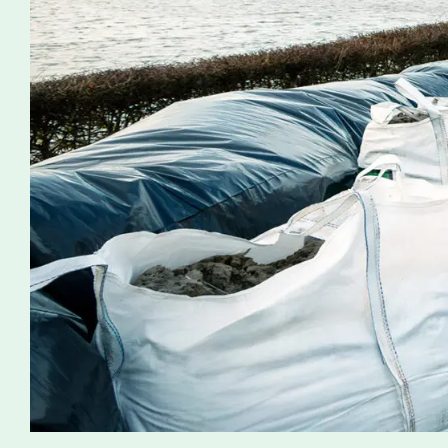
Interessant voor ondernemers zijn de webinars die de 
samenvatting van de European Sustainability Reporti
welke informatie mogelijk al voorhanden is binnen uw b
Wat zijn CSRD-plichtige bedrijven?
De CSRD wordt voor de grootste, beursgenoteerde bedr
de richtlijn over het boekjaar 2025 ook gelden voor ni
huidige richtlijn NFRD (Non-financial Reporting Directiv
minstens twee van de drie criteria: omzet hoger dan €5
miljoen en gemiddeld over een jaar meer dan 250 med
beursgenoteerde middelgrote en kleine bedrijven gaan
vooralsnog vrijgesteld. Ze kunnen naar verwachting du
afnemers gegevens voor de rapportages nodig hebbe