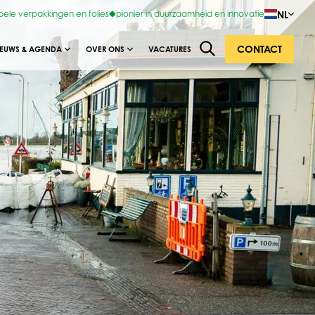
NL
bele verpakkingen en folies
pionier in duurzaamheid en innovatie
CONTACT
IEUWS & AGENDA
OVER ONS
VACATURES