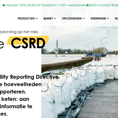
member OPACKGROUP bedrijven > 750+ werknemers
3000+ soorten flexi
PRODUCTEN
MARKT
OPLOSSINGEN
KENNISHUB
N
plichting op het mkb
CSRD
de
lity Reporting Directive
me hoeveelheden
pporteren.
 ­keten: aan
nformatie te
ges.