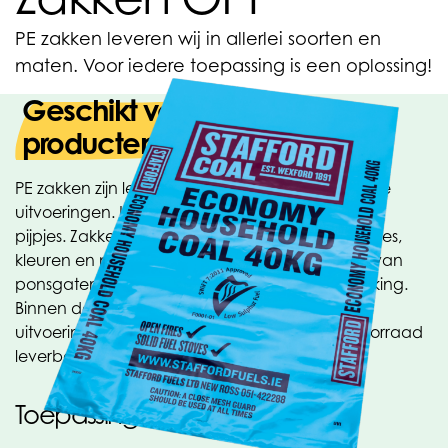
PE zakken leveren wij in allerlei soorten en
maten. Voor iedere toepassing is een oplossing!
Geschikt voor allerlei
producten
PE zakken zijn leverbaar in heel veel verschillende
uitvoeringen. Los, verblokt, op rol, kokerloos of op
pijpjes. Zakken zijn leverbaar in alle materiaaltypes,
kleuren en maten. Ze kunnen voorzien worden van
ponsgaten een recy-teken of uw eigen bedrukking.
Binnen de OPACKGROUP zijn ook vele andere
uitvoeringen mogelijk en ook veel maten uit voorraad
leverbaar, vraag naar de mogelijkheden!
Toepassingen