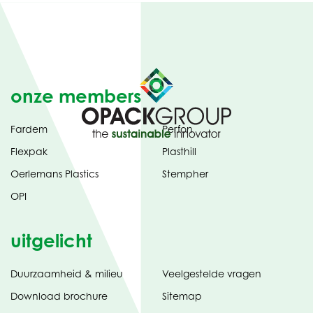
onze members
Fardem
Perfon
Flexpak
Plasthill
Oerlemans Plastics
Stempher
OPI
uitgelicht
Duurzaamheid & milieu
Veelgestelde vragen
tabblad)
(opent
Download brochure
Sitemap
in