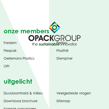
onze members
Fardem
Perfon
Flexpak
Plasthill
Oerlemans Plastics
Stempher
OPI
uitgelicht
Duurzaamheid & milieu
Veelgestelde vragen
tabblad)
(opent
Download brochure
Sitemap
in
Sample aanvragen
nieuw