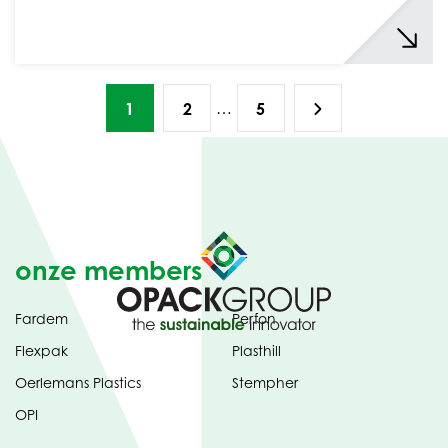
…
1
2
5
onze members
Fardem
Perfon
Flexpak
Plasthill
Oerlemans Plastics
Stempher
OPI