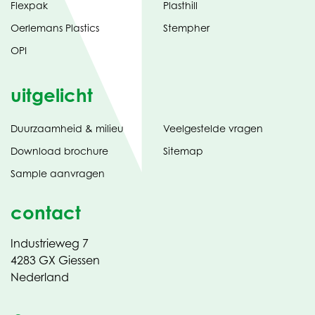
Flexpak
Plasthill
Oerlemans Plastics
Stempher
OPI
uitgelicht
Duurzaamheid & milieu
Veelgestelde vragen
tabblad)
(opent
Download brochure
Sitemap
in
Sample aanvragen
nieuw
contact
Industrieweg 7
4283 GX Giessen
Nederland