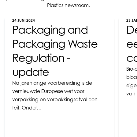
Plastics newsroom.
24 JUNI 2024
23 JA
Packaging and
De
Packaging Waste
e
Regulation -
c
update
Bio-
bioa
Na jarenlange voorbereiding is de
eige
vernieuwde Europese wet voor
van 
verpakking en verpakkingsafval een
feit. Onder…