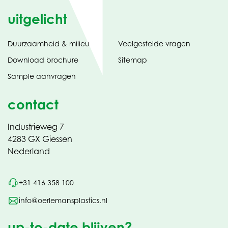
uitgelicht
Duurzaamheid & milieu
Veelgestelde vragen
tabblad)
(opent
Download brochure
Sitemap
in
Sample aanvragen
nieuw
contact
Industrieweg 7
4283 GX Giessen
Nederland
+31 416 358 100
info@oerlemansplastics.nl
up-to-date blijven?