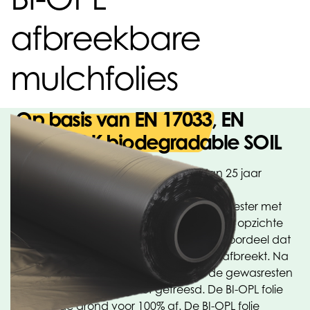
afbreekbare
mulchfolies
Op basis van EN 17033, EN
13432, OK biodegradable SOIL
Oerlemans Plastics BV heeft al meer dan 25 jaar
ervaring met biologisch afbreekbare folie.
De basisgrondstof van deze folie is co-polyester met
polymelkzuur (PLA). Dit type folie heeft, ten opzichte
van folie op basis van zetmeel, als groot voordeel dat
de folie veel constanter is en langzamer afbreekt. Na
de oogst kan de folie eenvoudig met de gewasresten
worden ondergeploegd of gefreesd. De BI-OPL folie
breekt in de grond voor 100% af. De BI-OPL folie