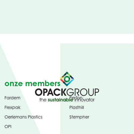
onze members
Fardem
Perfon
Flexpak
Plasthill
Oerlemans Plastics
Stempher
OPI