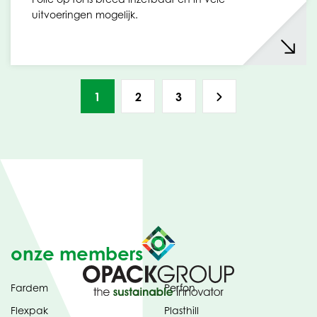
uitvoeringen mogelijk.
1
2
3
onze members
Fardem
Perfon
Flexpak
Plasthill