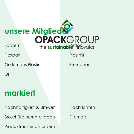
unsere Mitglieder
Fardem
Perfon
Flexpak
Plasthill
Oerlemans Plastics
Stempher
OPI
markiert
Nachhaltigkeit & Umwelt
Nachrichten
tab)
(opens
Broschüre herunterladen
Sitemap
in
Produktmuster anfordern
new