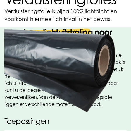
Verduisteringsfolie is bijna 100% lichtdicht en
voorkomt hiermee lichtinval in het gewas.
Voorkom lichtuitstraling naar
buiten of naar binnen!
De verduisteringsfolie is ideaal te gebruiken als vaste
of tijdelijke schermfolie. Doordat de folie 100% opaak is
ingekleurd in combinatie met de juiste grondstoffen, is
het bijna voor 100% lichtdicht. Dit voorkomt de
lichtuitstraling naar buiten of naar binnen. Hierdoor
kunt u de ideale verduistering voor uw teelt
verwezenlijken. Van de zwarte verduisteringsfolie
liggen er verschillende maten op voorraad.
Toepassingen