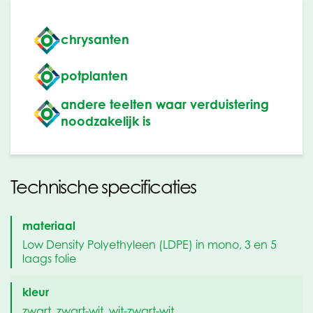
chrysanten
potplanten
andere teelten waar verduistering
noodzakelijk is
Technische specificaties
materiaal
Low Density Polyethyleen (LDPE) in mono, 3 en 5
laags folie
kleur
zwart, zwart-wit, wit-zwart-wit