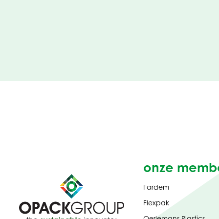
onze memb
Fardem
Flexpak
Oerlemans Plastics