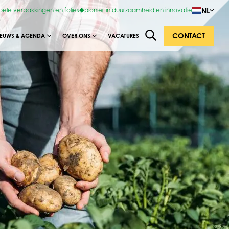
NL
bele verpakkingen en folies
pionier in duurzaamheid en innovatie
CONTACT
IEUWS & AGENDA
OVER ONS
VACATURES