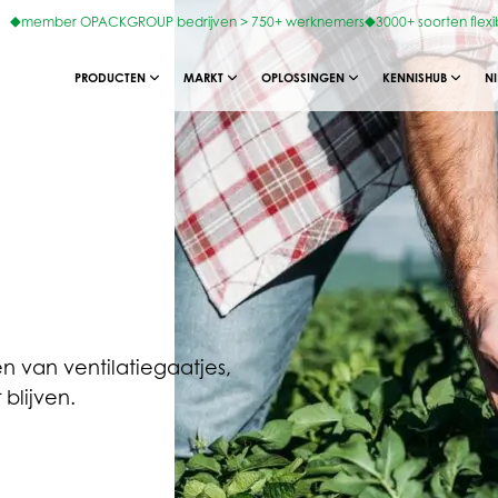
member OPACKGROUP bedrijven > 750+ werknemers
3000+ soorten flexi
PRODUCTEN
MARKT
OPLOSSINGEN
KENNISHUB
N
n van ventilatiegaatjes,
blijven.