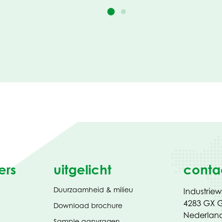
ers
uitgelicht
conta
Duurzaamheid & milieu
Industrie
4283 GX G
(opent
Download brochure
in
Nederlan
Sample aanvragen
nieuw