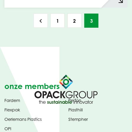
1
2
3
onze members
Fardem
Perfon
Flexpak
Plasthill
Oerlemans Plastics
Stempher
OPI