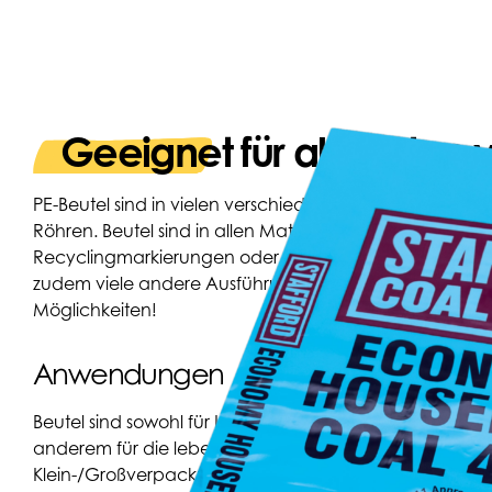
Geeignet für alle Arten
PE-Beutel sind in vielen verschiedenen Ausführungen lie
Röhren. Beutel sind in allen Materialtypen, Farben und
Recyclingmarkierungen oder Ihrem eigenen Aufdruck
zudem viele andere Ausführungen möglich und viele G
Möglichkeiten!
Anwendungen
Beutel sind sowohl für Lebensmittel als auch für Non
anderem für die lebensmittelsichere/saubere Verwendu
Klein-/Großverpackungen von Fleisch, Verpackungen