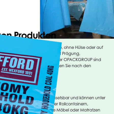
 von Produkten
ferbar. Lose, verblockt, auf Rolle, ohne Hülse oder auf
 Größen lieferbar. Sie können mit Prägung,
 versehen werden. Innerhalb der OPACKGROUP sind
rößen ab Lager lieferbar. Fragen Sie nach den
-Food-Anwendungsbereiche einsetsbar und können unter
ng von Kisten/Behältern oder Rollcontainern,
 von Non-Food-Produkten wie Möbel oder Matratzen