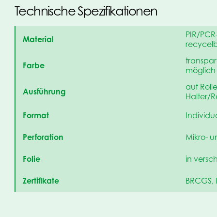
Technische Spezifikationen
PIR/PCR-
Material
recycel
transpar
Farbe
möglich
auf Rolle
Ausführung
Halter/
Format
Individu
Perforation
Mikro- u
Folie
in versc
Zertifikate
BRCGS, 