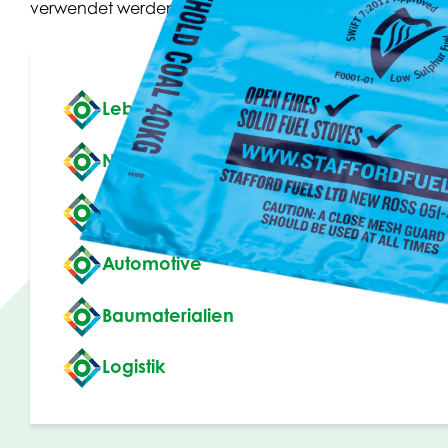
verwendet werden.
Lebensmittel
Non-food
Verpackungsindustrie
Automotive
Baumaterialien
Logistik