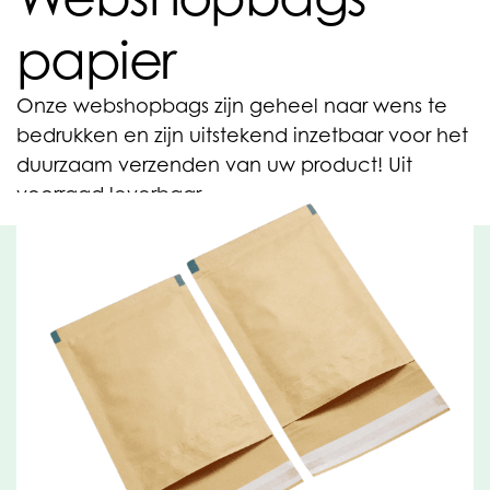
papier
Onze webshopbags zijn geheel naar wens te
bedrukken en zijn uitstekend inzetbaar voor het
duurzaam verzenden van uw product! Uit
voorraad leverbaar.
Uitstekende reclamedrager
voor uw bedrijf
Webshopbags van papier zijn een perfecte
verzendoplossing voor uw e-commerce activiteiten.
Door het lage gewicht, de uitstekende beschermende
eigenschappen en de volledige recyclebaarheid van
deze verpakkingen zijn ze uitstekend inzetbaar in
meerdere E-commerce segmenten. Onze
webshopbags zijn geheel naar wens te bedrukken.