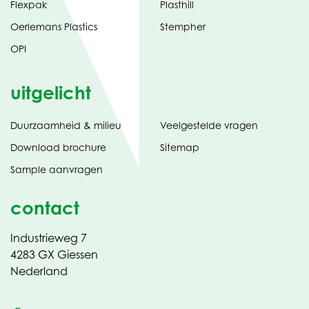
Flexpak
Plasthill
Oerlemans Plastics
Stempher
OPI
uitgelicht
Duurzaamheid & milieu
Veelgestelde vragen
tabblad)
(opent
Download brochure
Sitemap
in
Sample aanvragen
nieuw
contact
Industrieweg 7
4283 GX Giessen
Nederland