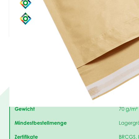
Logistik
E-commerce
Technische Daten
Material
100% FC
Eigenschaften
gebleich
Gestaltung
unbedru
Gewicht
70 g/m² 
Mindestbestellmenge
Lagergrö
Zertifikate
BRCGS, 