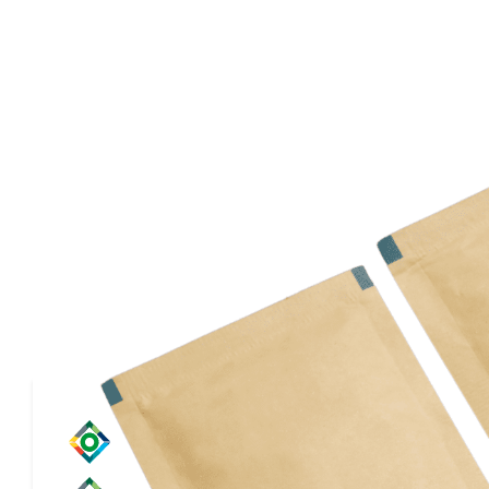
Hervorragender Werbeträger für
Einkaufstaschen aus Papier sind eine perfekte Versand
Gewicht, die hervorragenden Schutzeigenschaften und 
machen sie ideal für mehrere E-Commerce-Segmente.
Wünschen bedruckt werden. Verschiedene unbedruckte 
Anwendungen
Mode-Erfüllung