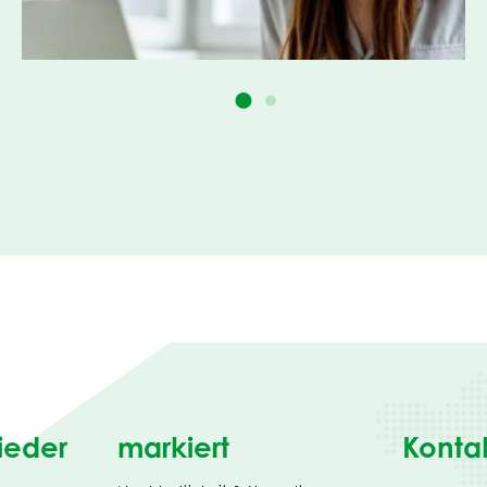
ieder
markiert
Konta