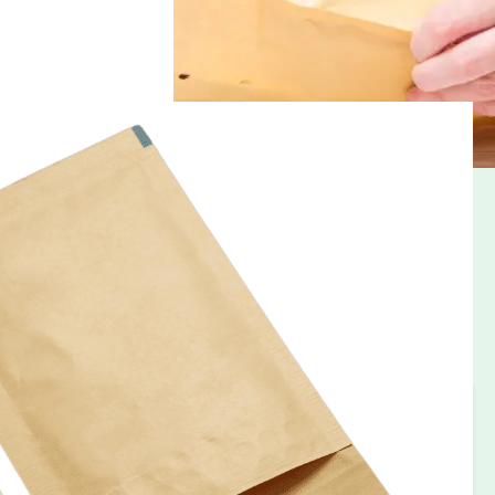
 Ihr Unternehmen
lösung für Ihre E-Commerce-Aktivitäten. Das geringe
die vollständige Recyclebarkeit dieser Taschen
 Unsere Webshop-Taschen können ganz nach Ihren
Größen sind ebenfalls ab Lager lieferbar.