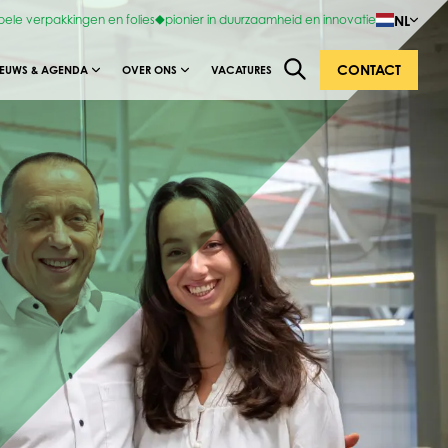
NL
bele verpakkingen en folies
pionier in duurzaamheid en innovatie
CONTACT
IEUWS & AGENDA
OVER ONS
VACATURES