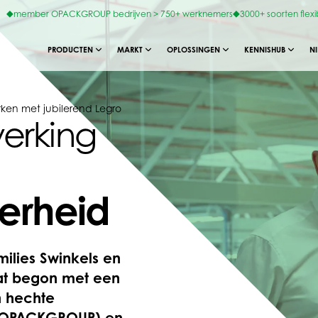
member OPACKGROUP bedrijven > 750+ werknemers
3000+ soorten flexi
PRODUCTEN
MARKT
OPLOSSINGEN
KENNISHUB
N
ken met jubilerend Legro
erking
erheid
milies Swinkels en
Wat begon met een
en hechte
 (OPACKGROUP) en