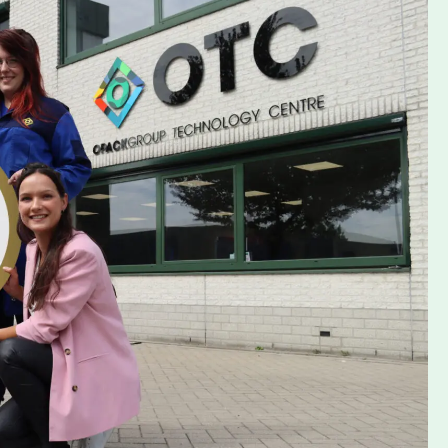
ze ambities, en het samenwerken met onze leveranciers
ren en plastic folies en verpakkingen nog verder uit te
verpakken een groot succes, maar zijn we ook actief
de ‘Plastic Tafel’ in Den Haag,” vertelt Rob Verhagen,
CKGROUP.
 met het behalen van Ecovadis Goud. “Met de
 echt IMPACT kunnen maken op een duurzame productie
 ook daadwerkelijk in de praktijk brengen, én extern laten
able innovator”. Met de IMPACT strategie focust de
Innovatie – Medewerkers – Partners –
Die T van Transparantie komt weer duidelijke naar