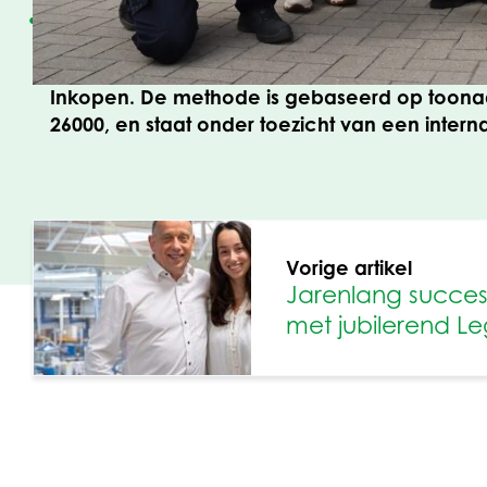
Ecovadis heeft een wereldwijd netwerk van 
methodologie omvat zeven management indic
duurzaamheidscriteria, in vier thema’s: Mili
Inkopen. De methode is gebaseerd op toona
26000, en staat onder toezicht van een inter
Vorige artikel
Jarenlang succe
met jubilerend Le