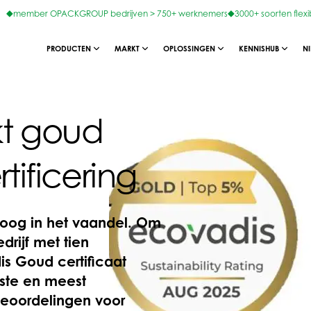
member OPACKGROUP bedrijven > 750+ werknemers
3000+ soorten flexi
PRODUCTEN
MARKT
OPLOSSINGEN
KENNISHUB
N
t goud
tificering
oog in het vaandel. Om
drijf met tien
is Goud certificaat
tste en meest
eoordelingen voor