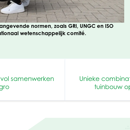
meer dan 150.000 beoordeelde bedrijven. De
atoren, verdeeld over 21
eu, Arbeid & Mensenrechten, Ethiek, en Duurzaam
angevende normen, zoals GRI, UNGC en ISO
nationaal wetenschappelijk comité.
svol samenwerken
Unieke combinati
gro
tuinbouw o