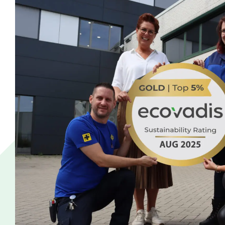
“Daarnaast blijven we investeren in het delen van on
en klanten om het duurzame productportfolio van papie
breiden. Zo zijn onze mini seminars rondom duurzaam 
betrokken bij de totstandkoming van de resultaten van 
verantwoordelijk voor duurzaamheid binnen de OPA
IMPACT
CEO-DGA van de OPACKGROUP Joan Hanegraaf is blij
investeringen die gedaan zijn laten we zien dat we
keten. Niet alleen praten over sustainability. Maar het
valideren en accrediteren. OPACKGROUP – the sustain
OPACKGROUP haar duurzame ambities op zes thema’s: 
Ambassadeurschap – Climate impact – Transparantie. 
voren met de externe toetsing door Ecovadis.
ECOVADIS