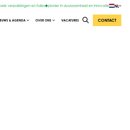
NL
bele verpakkingen en folies
pionier in duurzaamheid en innovatie
CONTACT
IEUWS & AGENDA
OVER ONS
VACATURES