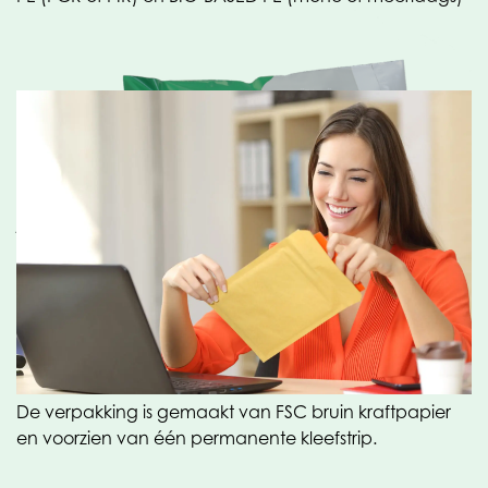
Papier
Voor de kunststof (coëx) #verzendzak is het bedrijf al
jaren het vertrouwde adres maar nieuw is dat deze
zak nu ook van #papier beschikbaar is. Vanaf heden
heeft Oerlemans Plastics vier formaten blanco
papieren verzendzakken op voorraad. Deze vier
formaten (S t/m XL) hebben we toegevoegd aan het
standaard assortiment.
De verpakking is gemaakt van FSC bruin kraftpapier
en voorzien van één permanente kleefstrip.