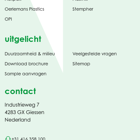
Oerlemans Plastics
Stempher
OPI
uitgelicht
Duurzaamheid & milieu
Veelgestelde vragen
tabblad)
(opent
Download brochure
Sitemap
in
Sample aanvragen
nieuw
contact
Industrieweg 7
4283 GX Giessen
Nederland
+31 416 358 100