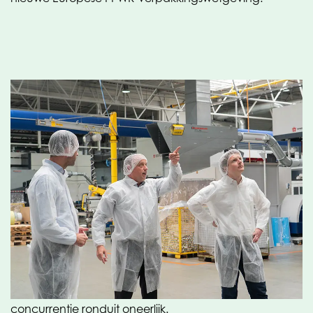
Een sector onder druk
De Nederlandse kunststofindustrie verkeert in zwaar
weer. Hoge energieprijzen, strenge klimaatdoelen en
agressieve concurrentie uit Azië leiden tot krimp en
verliezen — juist ook in de circulaire markt. Daar komt
bij dat het gelijke speelveld ontbreekt: buitenlandse
aanbieders, met name uit Azië, worden nauwelijks
gecontroleerd op naleving van Europese normen. Het
gebrek aan handhaving op de import maakt de
concurrentie ronduit oneerlijk.