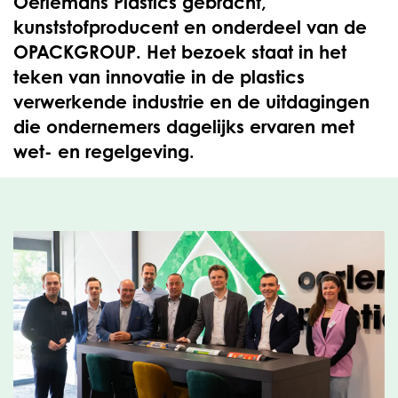
Oerlemans Plastics gebracht,
kunststofproducent en onderdeel van de
OPACKGROUP. Het bezoek staat in het
teken van innovatie in de plastics
verwerkende industrie en de uitdagingen
die ondernemers dagelijks ervaren met
wet- en regelgeving.
OPACKGROUP is een van de grootste producenten
van flexibele folies en verpakkingen in de Benelux.
Sinds 1992 staat verduurzaming en circulariteit
centraal binnen het bedrijf. In een snel veranderende
markt vraagt dit om voortdurende innovatie,