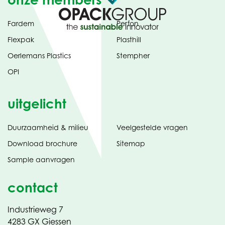
Fardem
Perfon
Flexpak
Plasthill
Oerlemans Plastics
Stempher
OPI
uitgelicht
Duurzaamheid & milieu
Veelgestelde vragen
tabblad)
(opent
Download brochure
Sitemap
in
Sample aanvragen
nieuw
contact
Industrieweg 7
4283 GX Giessen