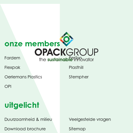
onze members
Fardem
Perfon
Flexpak
Plasthill
Oerlemans Plastics
Stempher
OPI
uitgelicht
Duurzaamheid & milieu
Veelgestelde vragen
tabblad)
(opent
Download brochure
Sitemap