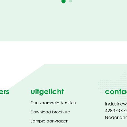
ers
uitgelicht
conta
Duurzaamheid & milieu
Industrie
4283 GX G
(opent
Download brochure
in
Nederlan
Sample aanvragen
nieuw
tabblad)