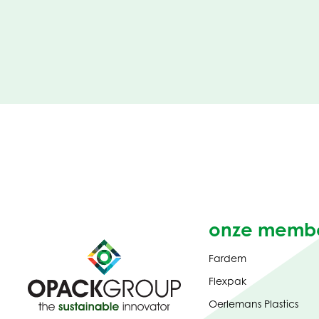
onze memb
Fardem
Flexpak
Oerlemans Plastics