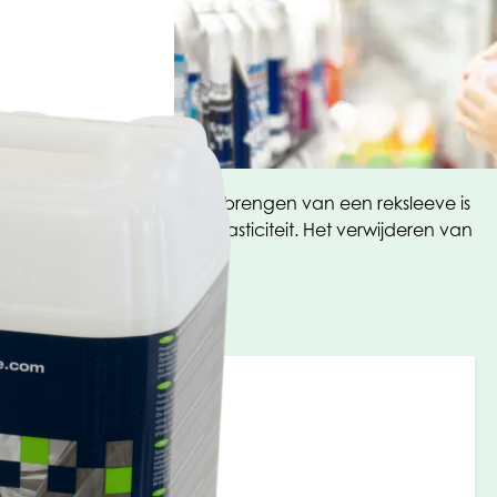
iketten
 of krimpsleeves. Bij het aanbrengen van een reksleeve is
 can door middel van zijn elasticiteit. Het verwijderen van
d ten goede komt.