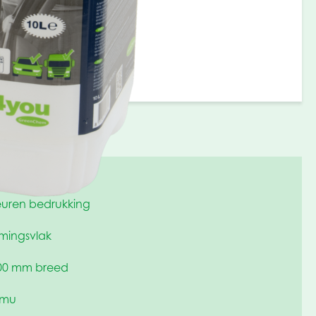
leuren bedrukking
mingsvlak
00 mm breed
 mu