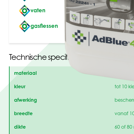
vaten
gasflessen
Technische specificaties
materiaal
LDPE
kleur
tot 10 k
afwerking
bescher
breedte
vanaf 1
dikte
60 of 80