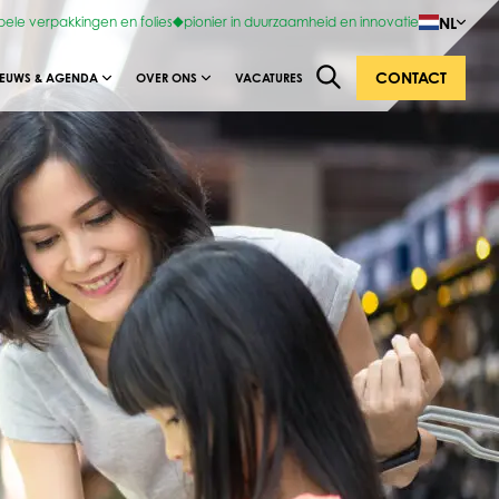
NL
bele verpakkingen en folies
pionier in duurzaamheid en innovatie
CONTACT
IEUWS & AGENDA
OVER ONS
VACATURES