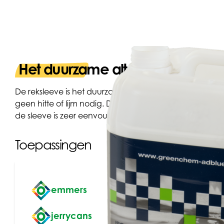
Het duurzame alternatief voor et
De reksleeve is het duurzame alternatief voor etiketten
geen hitte of lijm nodig. De sleeve zet zich vast aan de
de sleeve is zeer eenvoudig wat de recycleerbaarhei
Toepassingen
emmers
jerrycans