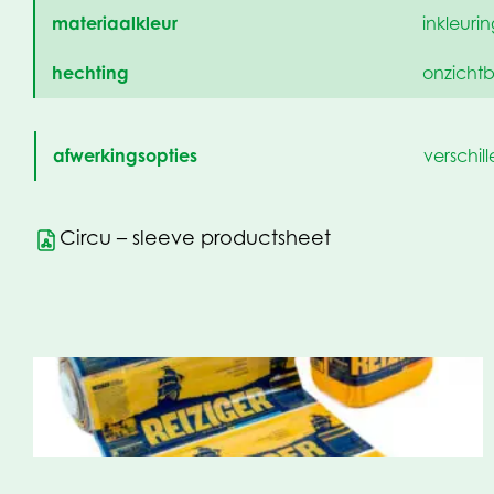
materiaalkleur
inkleuri
hechting
onzicht
afwerkingsopties
verschil
Circu – sleeve productsheet