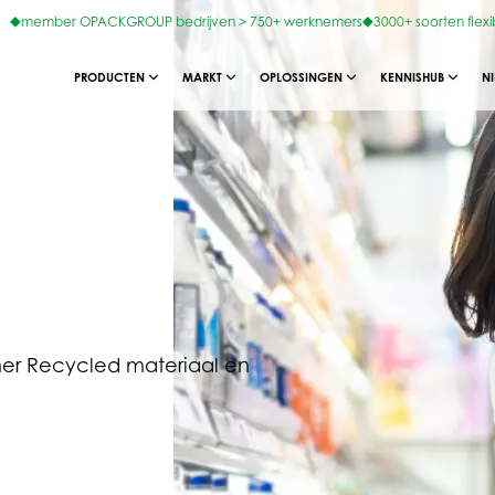
member OPACKGROUP bedrijven > 750+ werknemers
3000+ soorten flexi
PRODUCTEN
MARKT
OPLOSSINGEN
KENNISHUB
N
mer Recycled materiaal en