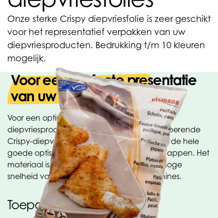
Onze sterke Crispy diepvriesfolie is zeer geschikt
voor het representatief verpakken van uw
diepvriesproducten. Bedrukking t/m 10 kleuren
mogelijk.
Voor een perfecte presentatie
van uw diepvriesartikelen
Voor een optimale schappresentatie van uw
diepvriesproducten is de glanzende en knisperende
Crispy-diepvriesfolie zeer geschikt. Het heeft de hele
goede optische en mechanische eigenschappen. Het
materiaal is geschikt voor verwerking met hoge
snelheid van de hedendaagse afvulmachines.
Toepassingen