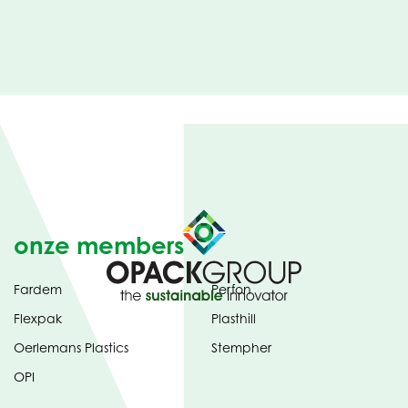
onze members
Fardem
Perfon
Flexpak
Plasthill
Oerlemans Plastics
Stempher
OPI