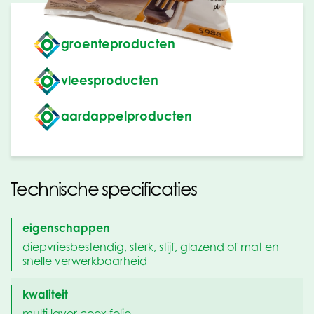
groenteproducten
vleesproducten
aardappelproducten
Technische specificaties
eigenschappen
diepvriesbestendig, sterk, stijf, glazend of mat en
snelle verwerkbaarheid
kwaliteit
multi layer coex folie