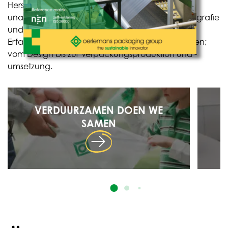
Herstellern, zehn Produktionsstätten, einem
unabhängigen Forschungslabor, In-House-Reprografie
und mehr als 750 Fachleuten mit einem reichen
Erfahrungsschatz! Wir möchten Sie gerne entlasten;
vom Design bis zur Verpackungsproduktion und -
umsetzung.
VERDUURZAMEN DOEN WE
SAMEN