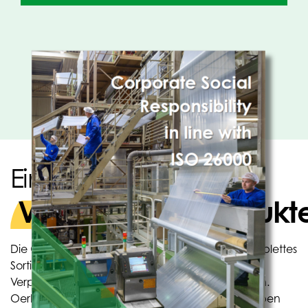
Ein starkes Team für
Verpackungsprodukt
Die OPACKGROUP produziert und liefert ein komplettes
Sortiment an spezialisierten, flexiblen Folien und
Verpackungen in Papier- und Kunststoffvarianten.
Oerlemans Plastics ist Teil der OpACKGROUP: sieben