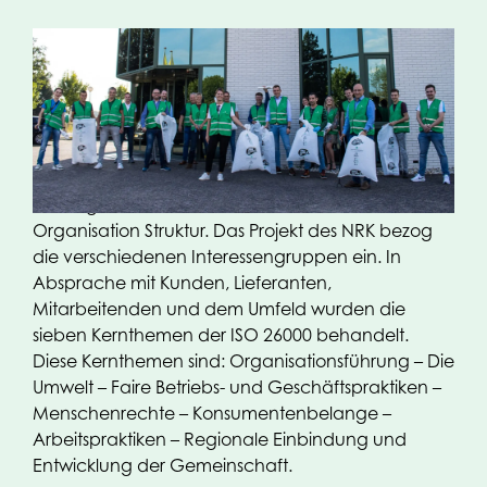
Im Jahr 2013 startete der NRK das CSR-Projekt
gemäß ISO 26000. Die Unternehmen der
OPACKGROUP haben sich zusammen mit einer
Reihe von Unternehmen aus der Branche diesem
CSR-Projekt angeschlossen. Die Einhaltung der ISO
26000 gibt der CSR-Politik innerhalb der
Organisation Struktur. Das Projekt des NRK bezog
die verschiedenen Interessengruppen ein. In
Absprache mit Kunden, Lieferanten,
Mitarbeitenden und dem Umfeld wurden die
sieben Kernthemen der ISO 26000 behandelt.
Diese Kernthemen sind: Organisationsführung – Die
Umwelt – Faire Betriebs- und Geschäftspraktiken –
Menschenrechte – Konsumentenbelange –
Arbeitspraktiken – Regionale Einbindung und
Entwicklung der Gemeinschaft.