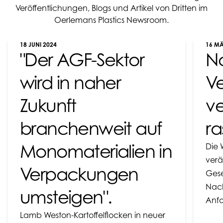
Veröffentlichungen, Blogs und Artikel von Dritten im
Oerlemans Plastics Newsroom.
18 JUNI 2024
16 MÄ
"Der AGF-Sektor
N
wird in naher
V
Zukunft
ve
branchenweit auf
ra
Monomaterialien in
Die 
verä
Verpackungen
Ges
Nach
umsteigen".
Anf
Lamb Weston-Kartoffelflocken in neuer