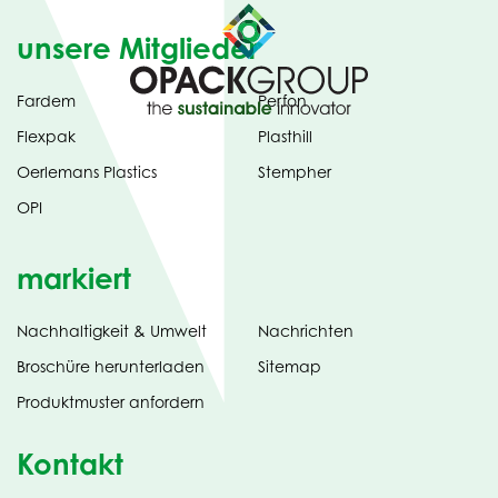
unsere Mitglieder
Fardem
Perfon
Flexpak
Plasthill
Oerlemans Plastics
Stempher
OPI
markiert
Nachhaltigkeit & Umwelt
Nachrichten
tab)
(opens
Broschüre herunterladen
Sitemap
in
Produktmuster anfordern
new
Kontakt