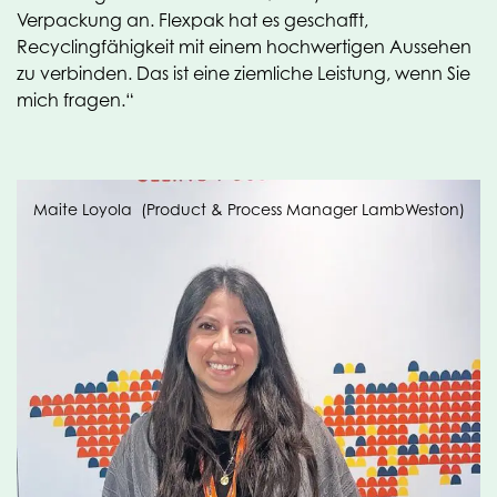
Verpackung an. Flexpak hat es geschafft,
Recyclingfähigkeit mit einem hochwertigen Aussehen
zu verbinden. Das ist eine ziemliche Leistung, wenn Sie
mich fragen.“
Maite Loyola (Product & Process Manager LambWeston)
Dieselbe Familie
OPE/PE ist eine Innovation der OPACKGROUP.
Während in der Kartoffelbranche häufig
Verbundmaterialien verwendet werden, die nicht
recycelbar sind – man denke nur an Lösungen für
haltbares Kartoffelpüree, gekühlte Frischkartoffeln oder