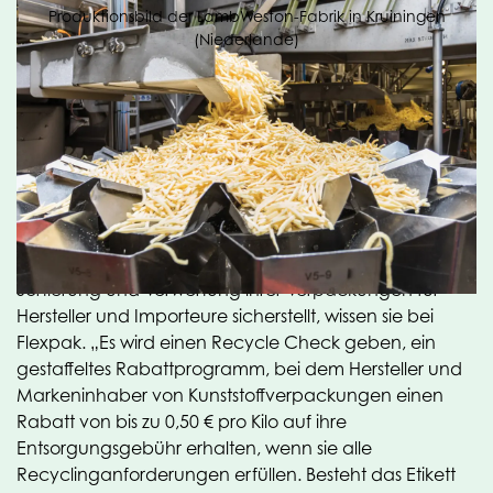
Produktionsbild der LambWeston-Fabrik in Kruiningen
(Niederlande)
Rabattprogramm
Die schrittweise Umstellung auf Einstoffverpackungen
aus PET, PE, PP oder Derivaten wird in den
Niederlanden von Verpact, ehemals Stichting
Afvalfonds Verpakkingen, vorangetrieben, die die
kollektive Umsetzung der obligatorischen Sammlung,
Sortierung und Verwertung ihrer Verpackungen für
Hersteller und Importeure sicherstellt, wissen sie bei
Flexpak. „Es wird einen Recycle Check geben, ein
gestaffeltes Rabattprogramm, bei dem Hersteller und
Markeninhaber von Kunststoffverpackungen einen
Rabatt von bis zu 0,50 € pro Kilo auf ihre
Entsorgungsgebühr erhalten, wenn sie alle
Recyclinganforderungen erfüllen. Besteht das Etikett