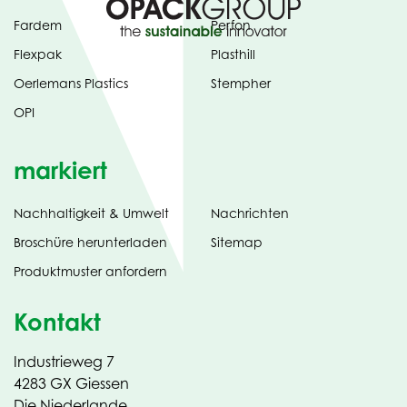
Fardem
Perfon
Flexpak
Plasthill
Oerlemans Plastics
Stempher
OPI
markiert
Nachhaltigkeit & Umwelt
Nachrichten
tab)
(opens
Broschüre herunterladen
Sitemap
in
Produktmuster anfordern
new
Kontakt
Industrieweg 7
4283 GX Giessen
Die Niederlande