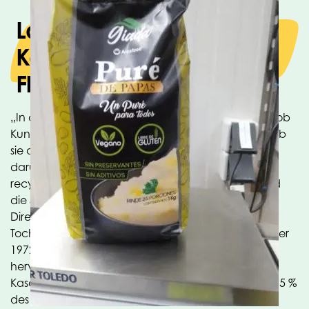
Lamb Weston-
Kartoffelflocken in neuer
Flexpak-Verpackung
„In den letzten Jahren haben wir ständig getestet, ob
Kunststoffverpackungen dünner sein können und ob
sie aus Monomaterial bestehen können. Es geht
darum, Tonnage zu sparen und alles perfekt
recycelbar zu halten. Reduktion und Recycling sind
die Schlüsselwörter“, sagt Gert-Jan van Baardwijk,
Direktor von Flexpak, einer der mittlerweile sieben
Tochtergesellschaften der OPACKGROUP, die aus der
1972 gegründeten Oerlemans Plastics
hervorgegangen ist. Flexpak ist auf das Bedrucken,
Kaschieren und Schneiden von Folien spezialisiert. 95 %
des Umsatzes des Unternehmens werden im