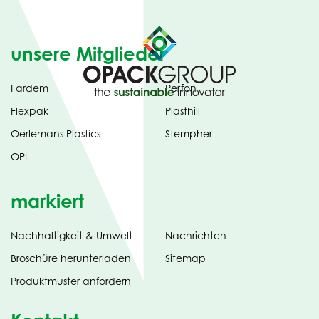
unsere Mitglieder
Fardem
Perfon
Flexpak
Plasthill
Oerlemans Plastics
Stempher
OPI
markiert
Nachhaltigkeit & Umwelt
Nachrichten
tab)
(opens
Broschüre herunterladen
Sitemap
in
Produktmuster anfordern
new