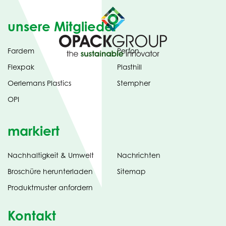
unsere Mitglieder
Fardem
Perfon
Flexpak
Plasthill
Oerlemans Plastics
Stempher
OPI
markiert
Nachhaltigkeit & Umwelt
Nachrichten
tab)
(opens
Broschüre herunterladen
Sitemap
in
Produktmuster anfordern
new
Kontakt