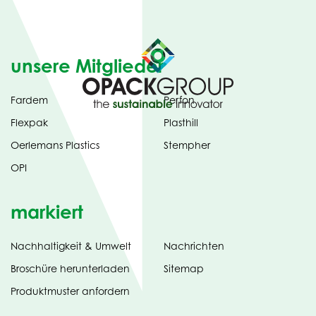
unsere Mitglieder
Fardem
Perfon
Flexpak
Plasthill
Oerlemans Plastics
Stempher
OPI
markiert
Nachhaltigkeit & Umwelt
Nachrichten
tab)
(opens
Broschüre herunterladen
Sitemap
in
Produktmuster anfordern
new