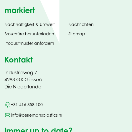
markiert
Nachhaltigkeit & Umwelt
Nachrichten
tab)
(opens
Broschüre herunterladen
Sitemap
in
Produktmuster anfordern
new
Kontakt
Industrieweg 7
4283 GX Giessen
Die Niederlande
+31 416 358 100
info@oerlemansplastics.nl
immer up to date?