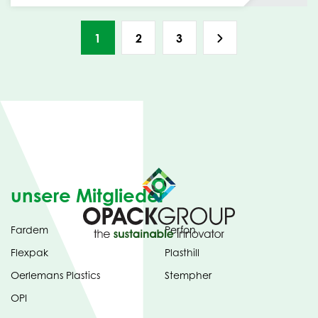
1
2
3
unsere Mitglieder
Fardem
Perfon
Flexpak
Plasthill
Oerlemans Plastics
Stempher
OPI