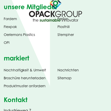
unsere Mitglieder
Fardem
Perfon
Flexpak
Plasthill
Oerlemans Plastics
Stempher
OPI
markiert
Nachhaltigkeit & Umwelt
Nachrichten
tab)
(opens
Broschüre herunterladen
Sitemap
in
Produktmuster anfordern
new
Kontakt
Industrieweg 7