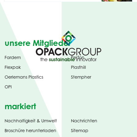
unsere Mitglieder
Fardem
Perfon
Flexpak
Plasthill
Oerlemans Plastics
Stempher
OPI
markiert
Nachhaltigkeit & Umwelt
Nachrichten
tab)
(opens
Broschüre herunterladen
Sitemap
in