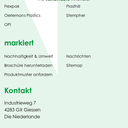
Flexpak
Plasthill
Oerlemans Plastics
Stempher
OPI
markiert
Nachhaltigkeit & Umwelt
Nachrichten
tab)
(opens
Broschüre herunterladen
Sitemap
in
Produktmuster anfordern
new
Kontakt
Industrieweg 7
4283 GX Giessen
Die Niederlande