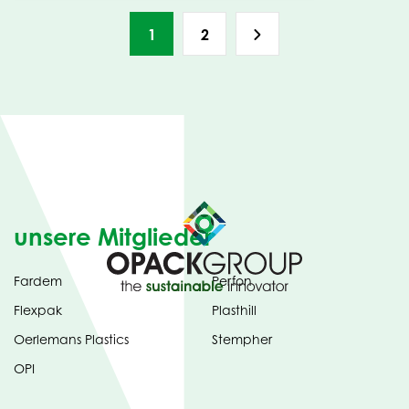
1
2
unsere Mitglieder
Fardem
Perfon
Flexpak
Plasthill
Oerlemans Plastics
Stempher
OPI