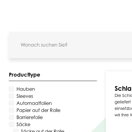
Producttype
Schla
Hauben
Die Schl
Sleeves
geliefert 
Automaatfolien
einsetzb
Papier auf der Rolle
wir Ihre
Barrierefolie
Säcke
Säcke auf der Rolle