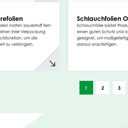
erefolien
Schlauchfolien O
olien halten Sauerstoff fern
Schlauchfolie bietet Prod
eihen Ihrer Verpackung
einen guten Schutz und ist
utzfunktion, um die
geeignet, um maßgefertig
eit zu verlängern.
daraus anzufertigen.
1
2
3