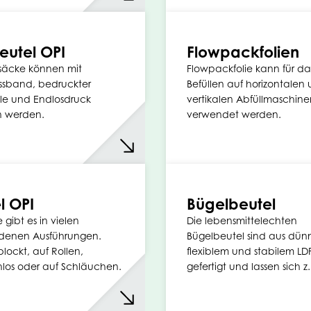
eutel OPI
Flowpackfolien
säcke können mit
Flowpackfolie kann für da
ssband, bedruckter
Befüllen auf horizontalen
le und Endlosdruck
vertikalen Abfüllmaschine
n werden.
verwendet werden.
l OPI
Bügelbeutel
 gibt es in vielen
Die lebensmittelechten
edenen Ausführungen.
Bügelbeutel sind aus dü
blockt, auf Rollen,
flexiblem und stabilem LD
los oder auf Schläuchen.
gefertigt und lassen sich z