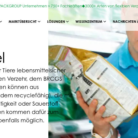
OPACKGROUP Unternehmen > 750+ Fachkräften
3000+ Arten von flexiblen Ve
MARKTÜBERSICHT
LÖSUNGEN
WISSENZENTRUM
NACHRICHTEN 
l
 Tiere lebensmittelsicher
en Verzehr, dem BRCGS
gen können aus
zdem recyclefähig), die mit
gkeit oder Sauerstoff
ben kommen dafür zum
benfalls möglich.