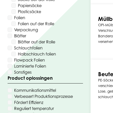
Papiersäcke
Plasticsäcke
Folien
Müllb
Folien auf der Rolle
OPI-Müll
Verpackung
Verschlu
Blätter
Bandero
Blätter auf der Rolle
versehe
Schlauchfolien
Halbschlauch folien
Flowpack Folien
Laminierte Folien
Sonstiges
Beute
Product oplossingen
PE-Säcke
verschi
Kommunikationsmittel
Lose, ge
Verbessert Produktionsprozesse
schlauch
Fördert Effizienz
Reguliert temperatur