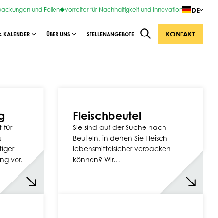
DE
rpackungen und Folien
vorreiter für Nachhaltigkeit und Innovation
KONTAKT
& KALENDER
ÜBER UNS
STELLENANGEBOTE
g
Fleischbeutel
 für
Sie sind auf der Suche nach
s
Beuteln, in denen Sie Fleisch
tiger
lebensmittelsicher verpacken
ng vor.
können? Wir…