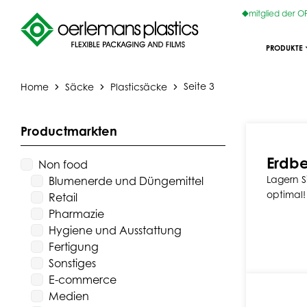
mitglied der 
PRODUKTE
Home
Säcke
Plasticsäcke
Seite 3
Productmarkten
Erdbe
Non food
Lagern S
Blumenerde und Düngemittel
optimal!
Retail
Pharmazie
Hygiene und Ausstattung
Fertigung
Sonstiges
E-commerce
Medien