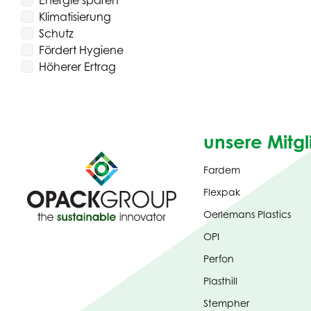
Energie sparen
Klimatisierung
Schutz
Fördert Hygiene
Höherer Ertrag
unsere Mitgl
Fardem
Flexpak
Oerlemans Plastics
OPI
Perfon
Plasthill
Stempher