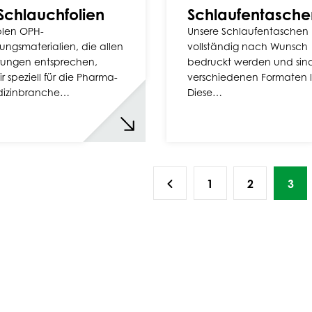
chlauchfolien
Schlaufentasche
iblen OPH-
Unsere Schlaufentaschen
ngsmaterialien, die allen
vollständig nach Wunsch
rungen entsprechen,
bedruckt werden und sind
ir speziell für die Pharma-
verschiedenen Formaten li
izinbranche…
Diese…
1
2
3