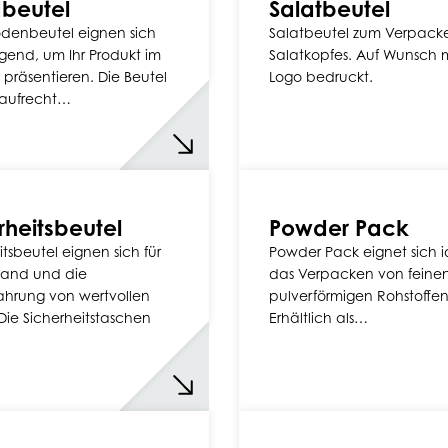
beutel
Salatbeutel
denbeutel eignen sich
Salatbeutel zum Verpack
gend, um Ihr Produkt im
Salatkopfes. Auf Wunsch m
 präsentieren. Die Beutel
Logo bedruckt.
 aufrecht…
rheitsbeutel
Powder Pack
itsbeutel eignen sich für
Powder Pack eignet sich i
sand und die
das Verpacken von feine
hrung von wertvollen
pulverförmigen Rohstoffen
Die Sicherheitstaschen
Erhältlich als…