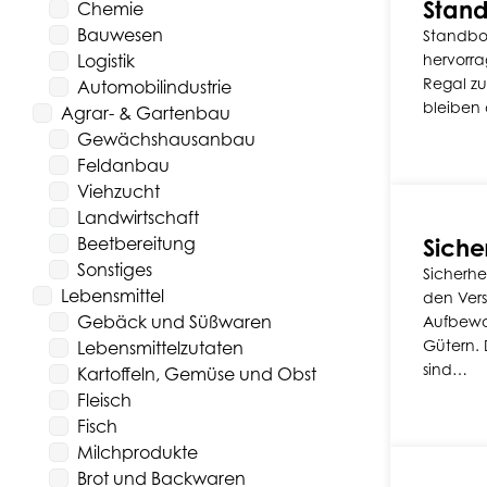
Stand
Chemie
Bauwesen
Standbo
Logistik
hervorra
Regal zu
Automobilindustrie
bleiben
Agrar- & Gartenbau
Gewächshausanbau
Feldanbau
Viehzucht
Landwirtschaft
Beetbereitung
Siche
Sonstiges
Sicherhe
Lebensmittel
den Ver
Gebäck und Süßwaren
Aufbewa
Gütern. 
Lebensmittelzutaten
sind…
Kartoffeln, Gemüse und Obst
Fleisch
Fisch
Milchprodukte
Brot und Backwaren