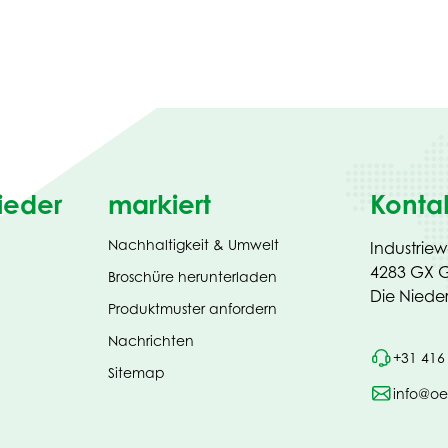
ieder
markiert
Konta
Nachhaltigkeit & Umwelt
Industrie
4283 GX G
(opens
Broschüre herunterladen
in
Die Niede
Produktmuster anfordern
new
tab)
Nachrichten
+31 416
Sitemap
info@oe