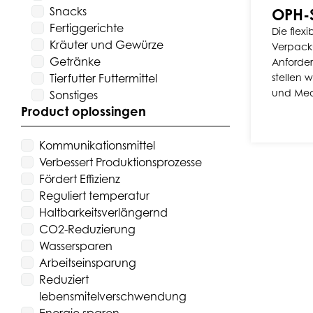
Snacks
OPH-S
Fertiggerichte
Die flex
Kräuter und Gewürze
Verpacku
Getränke
Anforde
Tierfutter Futtermittel
stellen w
und Med
Sonstiges
Product oplossingen
Kommunikationsmittel
Verbessert Produktionsprozesse
Fördert Effizienz
Reguliert temperatur
Haltbarkeitsverlängernd
CO2-Reduzierung
Wassersparen
Arbeitseinsparung
Reduziert
lebensmitelverschwendung