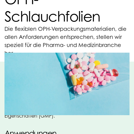
Schlauchfolien
Die flexiblen OPH-Verpackungsmaterialien, die
allen Anforderungen entsprechen, stellen wir
speziell für die Pharma- und Medizinbranche
her.
Maßgeschneidert
Die flexiblen OPH-Verpackungsmaterialien werden
speziell für die Pharma- und Medizinbranche
hergestellt. Die Polyethylen-(Schlauch)folien und -
verpackungen werden nach Maß gefertigt. Unter
Berücksichtigung der für diesen Markt erforderlichen
Eigenschaften (GMP).
Anwendungen