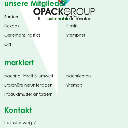
unsere Mitglieder
Fardem
Perfon
Flexpak
Plasthill
Oerlemans Plastics
Stempher
OPI
markiert
Nachhaltigkeit & Umwelt
Nachrichten
tab)
(opens
Broschüre herunterladen
Sitemap
in
Produktmuster anfordern
new
Kontakt
Industrieweg 7