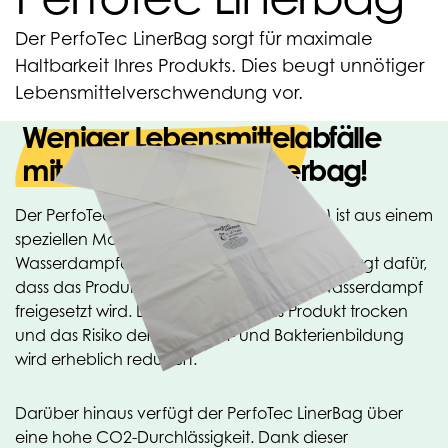
Der PerfoTec LinerBag sorgt für maximale
Haltbarkeit Ihres Produkts. Dies beugt unnötiger
Lebensmittelverschwendung vor.
Weniger Lebensmittelabfälle
mit dem PerfoTec Linerbag!
Der PerfoTec LinerBag (MAP-Technologie) ist aus einem
speziellen Material mit hoher
Wasserdampfdurchlässigkeit gefertigt. Das sorgt dafür,
dass das Produkt nicht austrocknet und Wasserdampf
freigesetzt wird. Dadurch bleibt das Produkt trocken
und das Risiko der Schimmel- und Bakterienbildung
wird erheblich reduziert.
Darüber hinaus verfügt der PerfoTec LinerBag über
eine hohe CO2-Durchlässigkeit. Dank dieser