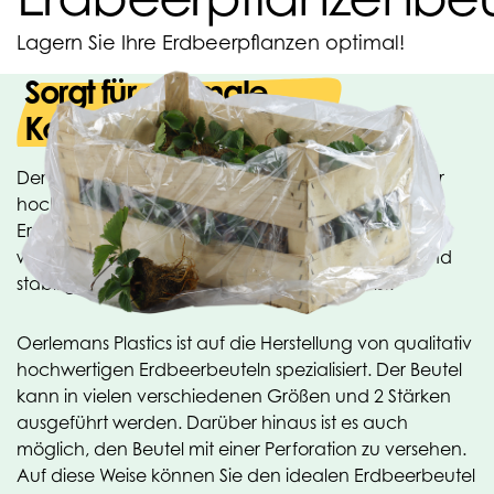
Lagern Sie Ihre Erdbeerpflanzen optimal!
Sorgt für optimale
Konservierung
Der Nutzen von Beuteln für Erdbeerpflanzen ist sehr
hoch. Sie sorgen für eine optimale Lagerung der
Erdbeerpflanzen im Gefrierer/Kühlhaus. Dabei ist es
wichtig, dass der Beutel einfach zu handhaben und
stabil genug für den Anwendungsbereich ist.
Oerlemans Plastics ist auf die Herstellung von qualitativ
hochwertigen Erdbeerbeuteln spezialisiert. Der Beutel
kann in vielen verschiedenen Größen und 2 Stärken
ausgeführt werden. Darüber hinaus ist es auch
möglich, den Beutel mit einer Perforation zu versehen.
Auf diese Weise können Sie den idealen Erdbeerbeutel