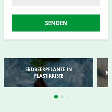
SENDEN
ERDBEERPFLANZE IN
ER
PLASTIKKISTE