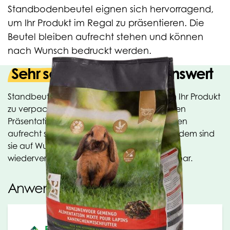
Standbodenbeutel eignen sich hervorragend,
um Ihr Produkt im Regal zu präsentieren. Die
Beutel bleiben aufrecht stehen und können
nach Wunsch bedruckt werden.
Sehr schöner Präsentationswert
Standbeutel eignen sich hervorragend, um Ihr Produkt
zu verpacken. Zudem haben sie einen hohen
Präsentationswert. Standbodenbeutel bleiben
aufrecht stehen, wenn Sie diese befüllen. Zudem sind
sie auf Wunsch mit Handgriff oder
wiederverschließbarem Reißverschluss lieferbar.
Anwendungen
Präsentationsverpackung Ihres