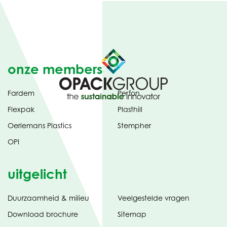
onze members
Fardem
Perfon
Flexpak
Plasthill
Oerlemans Plastics
Stempher
OPI
uitgelicht
Duurzaamheid & milieu
Veelgestelde vragen
tabblad)
(opent
Download brochure
Sitemap
in