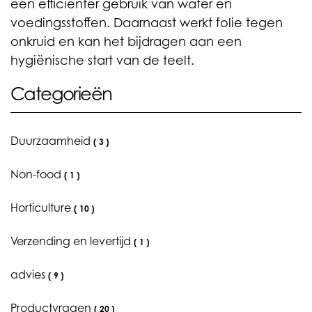
een efficiënter gebruik van water en
voedingsstoffen. Daarnaast werkt folie tegen
onkruid en kan het bijdragen aan een
hygiënische start van de teelt.
Categorieën
Duurzaamheid
(
3
)
Non-food
(
1
)
Horticulture
(
10
)
Verzending en levertijd
(
1
)
advies
(
9
)
Productvragen
(
20
)