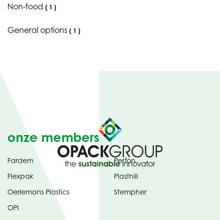
Non-food
(
1
)
General options
(
1
)
onze members
Fardem
Perfon
Flexpak
Plasthill
Oerlemans Plastics
Stempher
OPI