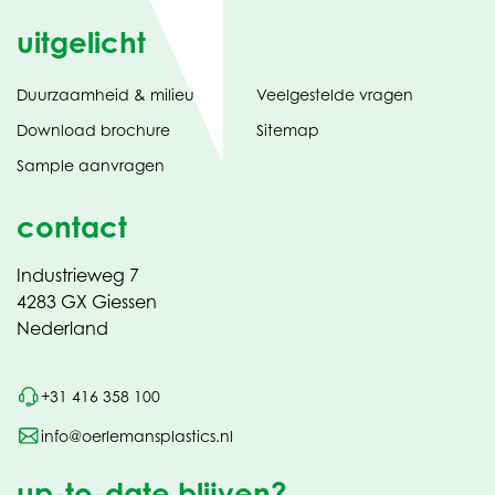
uitgelicht
Duurzaamheid & milieu
Veelgestelde vragen
tabblad)
(opent
Download brochure
Sitemap
in
Sample aanvragen
nieuw
contact
Industrieweg 7
4283 GX Giessen
Nederland
+31 416 358 100
info@oerlemansplastics.nl
up-to-date blijven?