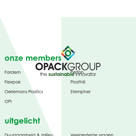
onze members
Fardem
Perfon
Flexpak
Plasthill
Oerlemans Plastics
Stempher
OPI
uitgelicht
Duurzaamheid & milieu
Veelgestelde vragen
tabblad)